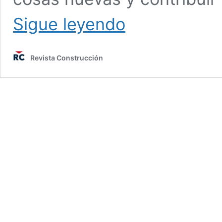
Decorar
Sigue leyendo
tu
casa
con
Revista Construcción
materiales
reciclados
¡sí
se
puede!