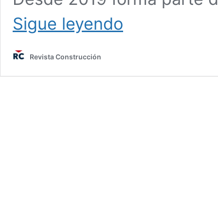
Carlos
Sigue leyendo
Castro:
“Espero
seguir
Revista Construcción
contribuyendo
al
uso
de
BIM”