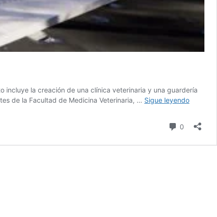
 incluye la creación de una clínica veterinaria y una guardería
Proyect
ntes de la Facultad de Medicina Veterinaria, …
Sigue leyendo
de
diseño:
Comentari
0
Pet
Medical
Center
UNIVO