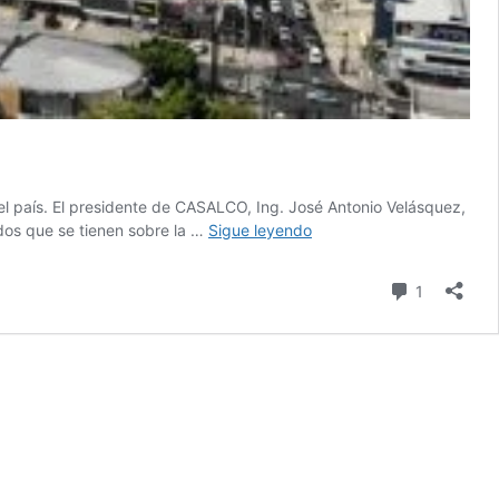
el país. El presidente de CASALCO, Ing. José Antonio Velásquez,
Se
ados que se tienen sobre la …
Sigue leyendo
proyecta
más
Comentari
1
crecimiento
para
el
sector
construcción