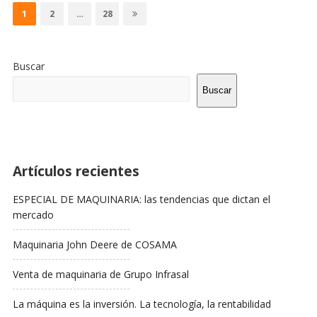
de
Página
Página
Página
1
2
…
28
entradas
Sitio
De
Buscar
La
Barra
Buscar
Lateral
Artículos recientes
ESPECIAL DE MAQUINARIA: las tendencias que dictan el
mercado
Maquinaria John Deere de COSAMA
Venta de maquinaria de Grupo Infrasal
La máquina es la inversión. La tecnología, la rentabilidad