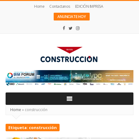
Home
Contactanos
EDICIÓN IMPRESA
ANUNCIATE HOY
Revista
Construcción
Home
»
construcción
Etiqueta:
construcción