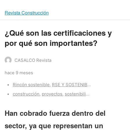
Revista Construcción
¿Qué son las certificaciones y
por qué son importantes?
CASALCO Revista
hace 9 meses
Categories:
Rincón sostenible
,
RSE Y SOSTENIBILIDAD
Tags:
construcción
,
proyectos
,
sostenibilidad
,
tecnologia
Han cobrado fuerza dentro del
sector, ya que representan un