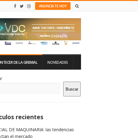
ANUNCIATE HOY
NTECER DE LA GREMIAL
NOVEDADES
tio
r
Buscar
rra
teral
culos recientes
IAL DE MAQUINARIA: las tendencias
ictan el mercado