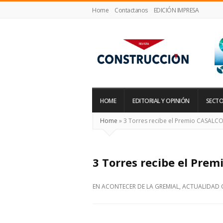
Home
Contactanos
EDICIÓN IMPRESA
Revista
Construcción
HOME
EDITORIAL Y OPINIÓN
SECTO
Home
»
3 Torres recibe el Premio CASALC
3 Torres recibe el Pre
EN
ACONTECER DE LA GREMIAL
,
ACTUALIDAD 