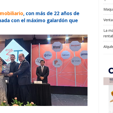
Maqui
mobiliario
, con más de 22 años de
onada con el máximo galardón que
Venta
La má
rentab
Alqui