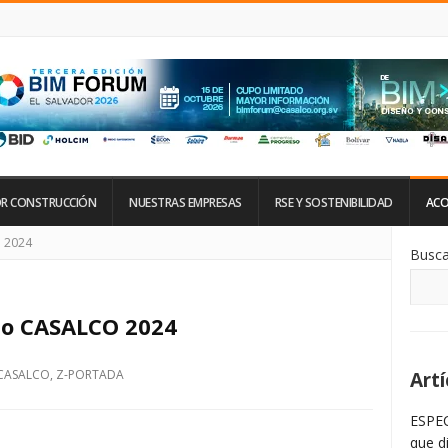
R CONSTRUCCIÓN
NUESTRAS EMPRESAS
RSE Y SOSTENIBILIDAD
ACO
Si
O 2024
Busca
De
La
Ba
La
mio CASALCO 2024
CASALCO
,
Z-PORTADA
Artí
ESPEC
que d