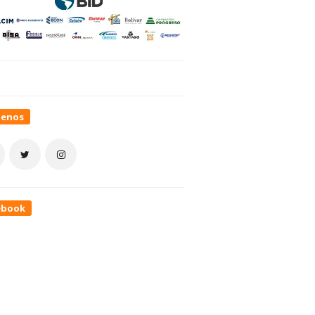
uenos
ebook