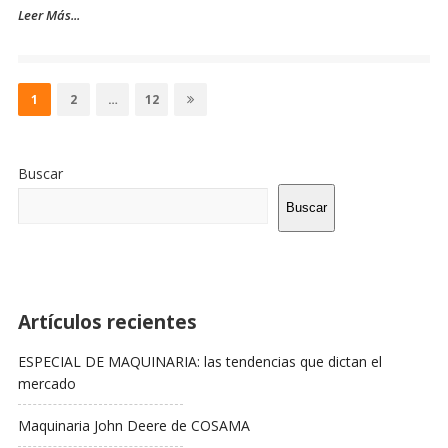
Leer Más...
Paginación
de
Página
Página
Página
1
2
…
12
entradas
Sitio
De
Buscar
La
Barra
Buscar
Lateral
Artículos recientes
ESPECIAL DE MAQUINARIA: las tendencias que dictan el
mercado
Maquinaria John Deere de COSAMA