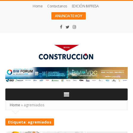
Home
Contactanos
EDICIÓN IMPRESA
ANUNCIATE HOY
Revista
Construcción
Home
»
agremiados
Etiqueta:
agremiados