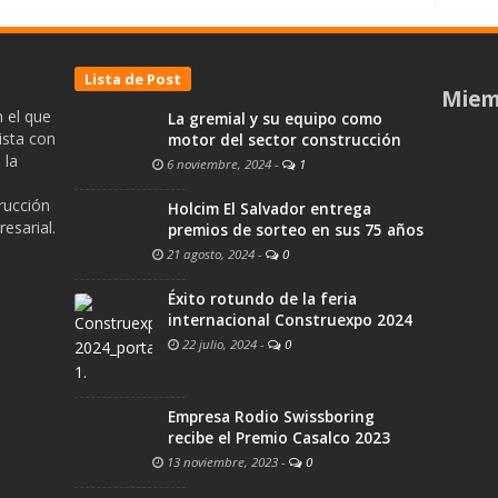
Lista de Post
Miem
 el que
La gremial y su equipo como
ista con
motor del sector construcción
 la
6 noviembre, 2024
-
1
trucción
Holcim El Salvador entrega
esarial.
premios de sorteo en sus 75 años
21 agosto, 2024
-
0
Éxito rotundo de la feria
internacional Construexpo 2024
22 julio, 2024
-
0
Empresa Rodio Swissboring
recibe el Premio Casalco 2023
13 noviembre, 2023
-
0