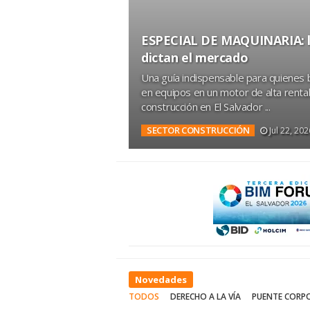
ESPECIAL DE MAQUINARIA: l
dictan el mercado
Una guía indispensable para quienes 
 de materiales
en equipos en un motor de alta rentabi
construcción en El Salvador ...
O DE MATERIALES
SECTOR CONSTRUCCIÓN
Jul 22, 202
Novedades
TODOS
DERECHO A LA VÍA
PUENTE CORP