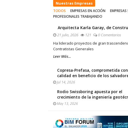
Nuestras Empresas
TODOS
EMPRESAS EN ACCIÓN
EMPRESAS 
PROFESIONALES TRABAJANDO
Arquitecta Karla Garay, de Constru
21 julio, 2026
121
0 Comentarios
Ha liderado proyectos de gran trascendenci
Contratistas Generales
Leer Más...
Copresa-Prefasa, comprometida con
calidad en beneficio de los salvado
Jul 14, 2026
Rodio Swissboring apuesta por el
crecimiento de la ingeniería geotéc
May 13, 2026