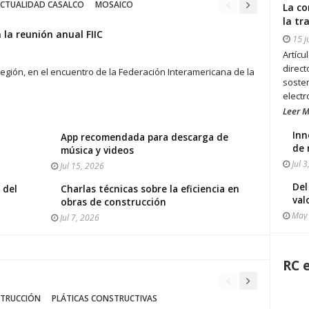
CTUALIDAD CASALCO
MOSAICO
La co
la tr
la reunión anual FIIC
15 j
Artícu
direct
región, en el encuentro de la Federación Interamericana de la
sosten
elect
Leer M
Inn
App recomendada para descarga de
de 
música y videos
Jul 3
Jul 15, 2026
Del
 del
Charlas técnicas sobre la eficiencia en
val
obras de construcción
May 
Jul 7, 2026
RC 
STRUCCIÓN
PLÁTICAS CONSTRUCTIVAS