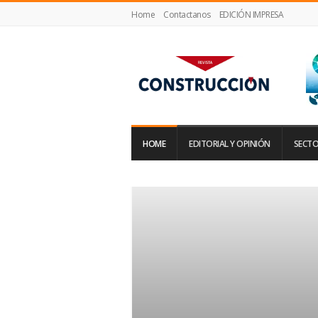
Home
Contactanos
EDICIÓN IMPRESA
Revista
Construcción
HOME
EDITORIAL Y OPINIÓN
SECTO
ASALCO forma
Comité Ejecutivo de
 GREMIAL
Jul 7, 2026