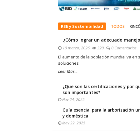
RSE y Sostenibilidad
TODOS
RINC
¿Cómo lograr un adecuado manejo 
10 marzo, 2026
320
0 Comentarios
El aumento de la población mundial va en s
soluciones
Leer Más...
¿Qué son las certificaciones y por q
son importantes?
Nov 24, 2025
Guía esencial para la arborización u
y doméstica
May 22, 2025