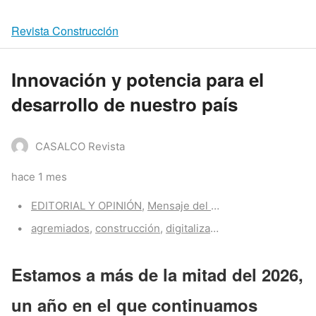
Revista Construcción
Innovación y potencia para el
desarrollo de nuestro país
CASALCO Revista
hace 1 mes
Categories:
EDITORIAL Y OPINIÓN
,
Mensaje del Presidente
,
Z-Porta
Tags:
agremiados
,
construcción
,
digitalización
,
proyectos
,
tecn
Estamos a más de la mitad del 2026,
un año en el que continuamos