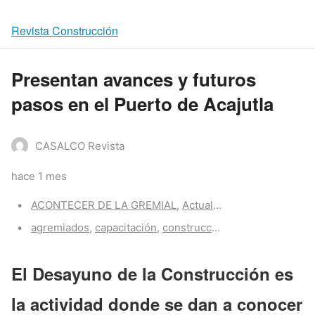
Revista Construcción
Presentan avances y futuros
pasos en el Puerto de Acajutla
CASALCO Revista
hace 1 mes
Categories:
ACONTECER DE LA GREMIAL
,
Actualidad CASALCO
,
Z-Po
Tags:
agremiados
,
capacitación
,
construcción
,
proyectos
El
Desayuno de la Construcción
es
la actividad donde se dan a conocer