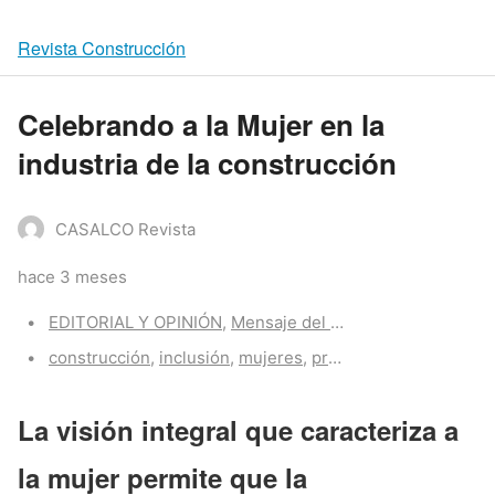
Revista Construcción
Celebrando a la Mujer en la
industria de la construcción
CASALCO Revista
hace 3 meses
Categories:
EDITORIAL Y OPINIÓN
,
Mensaje del Presidente
Tags:
construcción
,
inclusión
,
mujeres
,
proyectos
,
sostenibilid
La visión integral que caracteriza a
la mujer permite que la