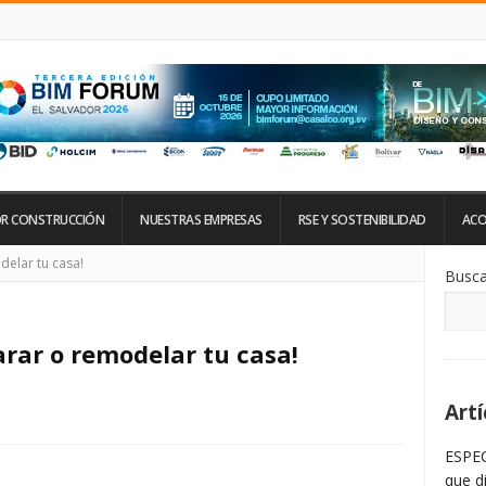
R CONSTRUCCIÓN
NUESTRAS EMPRESAS
RSE Y SOSTENIBILIDAD
ACO
Si
elar tu casa!
Busca
De
La
Ba
La
rar o remodelar tu casa!
Artí
ESPEC
que d