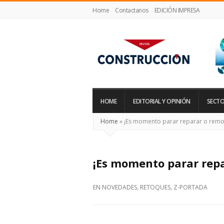
Home
Contactanos
EDICIÓN IMPRESA
Revista
Construcción
HOME
EDITORIAL Y OPINIÓN
SECTO
Home
»
¡Es momento parar reparar o remod
¡Es momento parar repa
EN
NOVEDADES
,
RETOQUES
,
Z-PORTADA