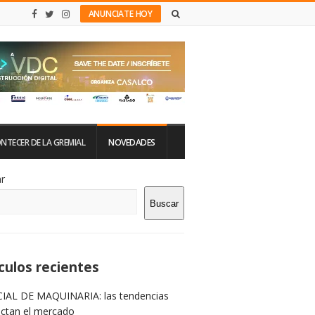
ANUNCIATE HOY
NTECER DE LA GREMIAL
NOVEDADES
tio
r
Buscar
rra
teral
culos recientes
IAL DE MAQUINARIA: las tendencias
ictan el mercado