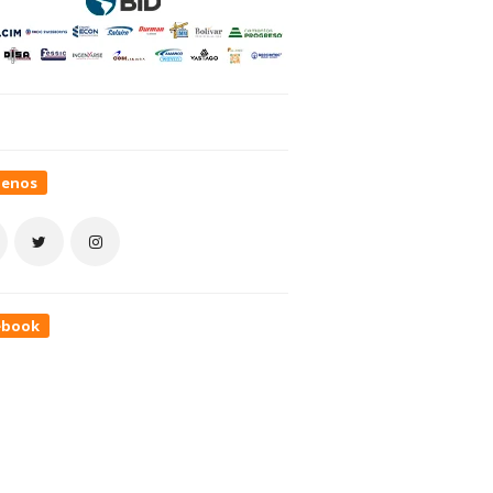
uenos
ebook