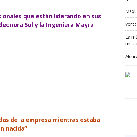
Maqui
ionales que están liderando en sus
Eleonora Sol y la Ingeniera Mayra
Venta
La má
rentab
Alqui
ndas de la empresa mientras estaba
én nacida”