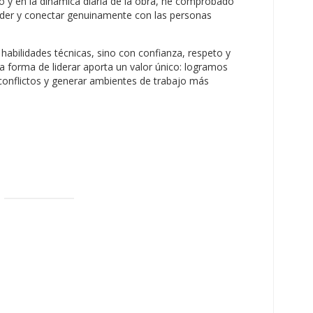
to y en la dinámica diaria de la obra, he comprobado
nder y conectar genuinamente con las personas
habilidades técnicas, sino con confianza, respeto y
ra forma de liderar aporta un valor único: logramos
 conflictos y generar ambientes de trabajo más