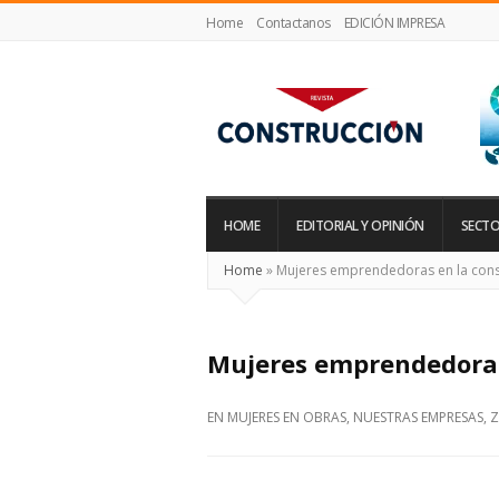
Home
Contactanos
EDICIÓN IMPRESA
Revista
Construcción
HOME
EDITORIAL Y OPINIÓN
SECTO
Home
»
Mujeres emprendedoras en la cons
Mujeres emprendedoras
EN
MUJERES EN OBRAS
,
NUESTRAS EMPRESAS
,
Z