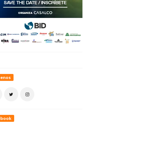
uenos
ebook