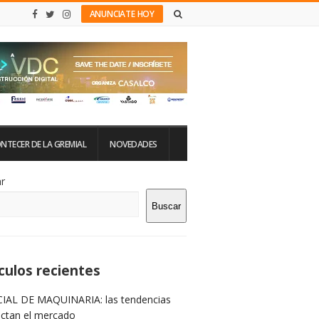
ANUNCIATE HOY
NTECER DE LA GREMIAL
NOVEDADES
tio
r
Buscar
rra
teral
culos recientes
IAL DE MAQUINARIA: las tendencias
ictan el mercado