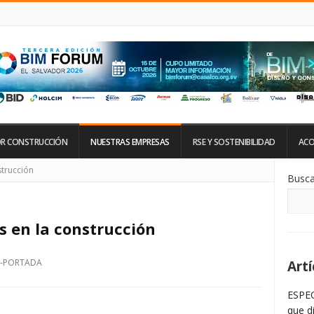
R CONSTRUCCIÓN
NUESTRAS EMPRESAS
RSE Y SOSTENIBILIDAD
ACO
Si
trucción
Busca
De
La
Ba
La
 en la construcción
-PORTADA
Artí
ESPEC
que d