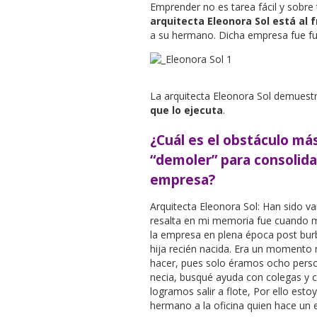
Emprender no es tarea fácil y sobre
arquitecta Eleonora Sol
está al 
a su hermano. Dicha empresa fue fu
La arquitecta Eleonora Sol demuest
que lo ejecuta
.
¿Cuál es el obstáculo má
“demoler” para consolida
empresa?
Arquitecta Eleonora Sol: Han sido v
resalta en mi memoria fue cuando mi
la empresa en plena época post burb
hija recién nacida. Era un momento 
hacer, pues solo éramos ocho person
necia, busqué ayuda con colegas y 
logramos salir a flote, Por ello est
hermano a la oficina quien hace un e