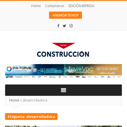
Home
Contactanos
EDICIÓN IMPRESA
ANUNCIATE HOY
Revista
Construcción
Home
»
desarrolladora
Etiqueta:
desarrolladora