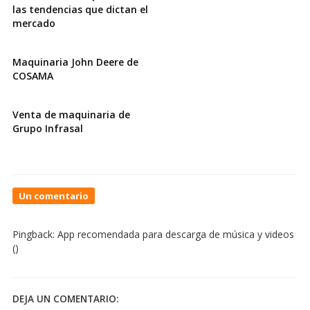
las tendencias que dictan el
mercado
Maquinaria John Deere de
COSAMA
Venta de maquinaria de
Grupo Infrasal
On
Un comentario
App
recomendada
Pingback:
App recomendada para descarga de música y videos
en
()
finanzas
personales
DEJA UN COMENTARIO: