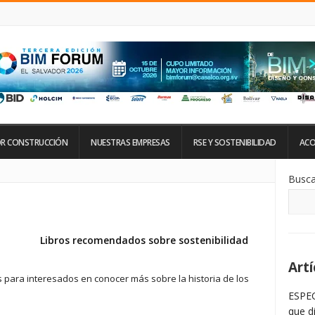
R CONSTRUCCIÓN
NUESTRAS EMPRESAS
RSE Y SOSTENIBILIDAD
ACO
Si
Busca
De
La
Ba
La
Libros recomendados sobre sostenibilidad
Artí
 para interesados en conocer más sobre la historia de los
ESPEC
que d