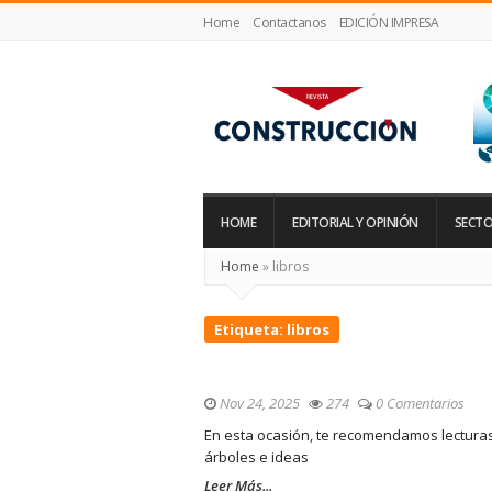
Home
Contactanos
EDICIÓN IMPRESA
Revista
Construcción
HOME
EDITORIAL Y OPINIÓN
SECTO
Home
»
libros
Etiqueta:
libros
Nov 24, 2025
274
0 Comentarios
En esta ocasión, te recomendamos lecturas
árboles e ideas
Leer Más...