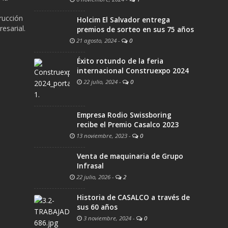
trucción
Holcim El Salvador entrega
esarial.
premios de sorteo en sus 75 años
21 agosto, 2024
-
0
Éxito rotundo de la feria
internacional Construexpo 2024
22 julio, 2024
-
0
Empresa Rodio Swissboring
recibe el Premio Casalco 2023
13 noviembre, 2023
-
0
Venta de maquinaria de Grupo
Infrasal
22 julio, 2026
-
2
Historia de CASALCO a través de
sus 60 años
3 noviembre, 2024
-
0