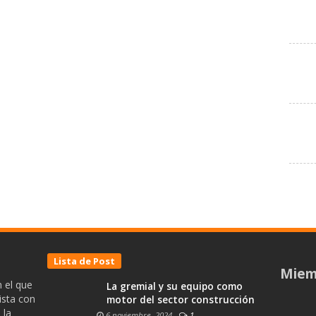
Lista de Post
Miem
 el que
La gremial y su equipo como
ista con
motor del sector construcción
 la
6 noviembre, 2024
-
1