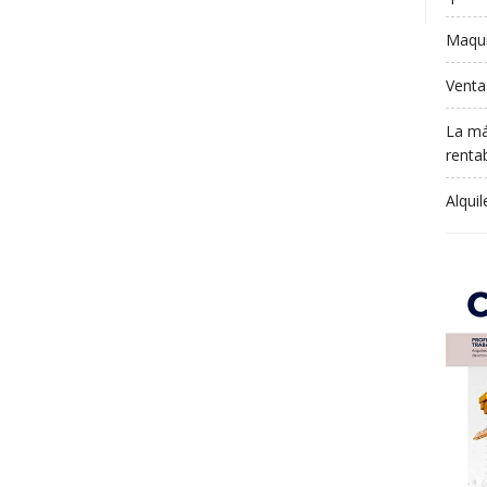
Maqui
Venta
La má
rentab
Alqui