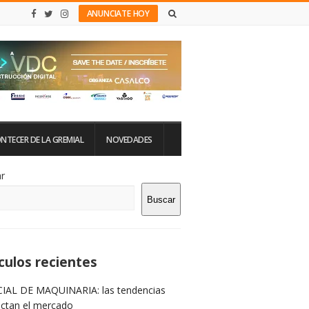
ANUNCIATE HOY
NTECER DE LA GREMIAL
NOVEDADES
tio
r
Buscar
rra
teral
culos recientes
IAL DE MAQUINARIA: las tendencias
ictan el mercado