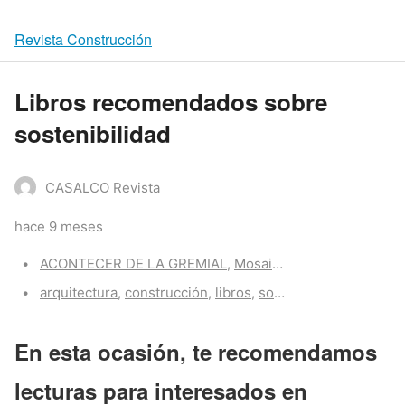
Revista Construcción
Libros recomendados sobre
sostenibilidad
CASALCO Revista
hace 9 meses
Categories:
ACONTECER DE LA GREMIAL
,
Mosaico
Tags:
arquitectura
,
construcción
,
libros
,
sostenibilidad
En esta ocasión, te recomendamos
lecturas para interesados en