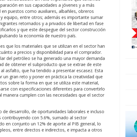
reparación en sus capacidades a jóvenes y a más
d en puestos como auxiliares, albañiles, obreros
a y equipo, entre otros; además es importante sumar
igrantes retornados y a privados de libertad en fase
tificarlos y que este despegue del sector construcción
mpulsando la economía de nuestro país.
les que los materiales que se utilizan en el sector han
cuánto a precios y disponibilidad para el comprador.
cular del petróleo se ha generado una mayor demanda
ad de obtener el subproducto que se extrae de este
 al asfalto, que ha tendido a presentar escasez. Esta
r un gran reto y poner en práctica la creatividad que
os sobre la forma en que se utiliza este material,
se con especificaciones diferentes para convertirlo
al manera cumplen con las necesidades que el sector
o de desarrollo, de oportunidades laborales e incluso
s contribuyendo con 5.6%, sumado al sector
ndo en conjunto un 12% de aporte al PIB general, lo
eos, entre directos e indirectos, e impacta a otros