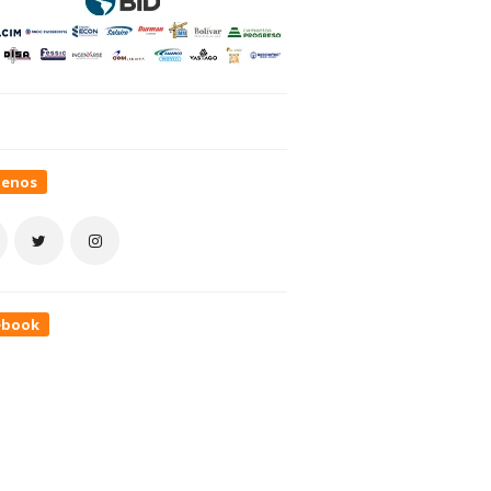
uenos
ebook