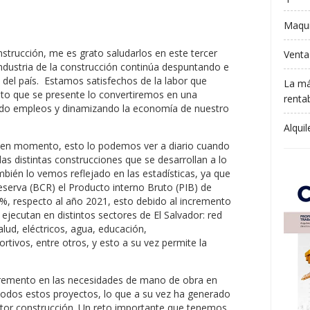
Maqui
strucción, me es grato saludarlos en este tercer
Venta
industria de la construcción continúa despuntando e
del país. Estamos satisfechos de la labor que
La má
eto que se presente lo convertiremos en una
rentab
ndo empleos y dinamizando la economía de nuestro
Alqui
uen momento, esto lo podemos ver a diario cuando
as distintas construcciones que se desarrollan a lo
ambién lo vemos reflejado en las estadísticas, ya que
serva (BCR) el Producto interno Bruto (PIB) de
%, respecto al año 2021, esto debido al incremento
ejecutan en distintos sectores de El Salvador: red
alud, eléctricos, agua, educación,
tivos, entre otros, y esto a su vez permite la
cremento en las necesidades de mano de obra en
todos estos proyectos, lo que a su vez ha generado
ctor construcción. Un reto importante que tenemos