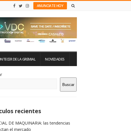
ANUNCIATE HOY
NTECER DE LA GREMIAL
NOVEDADES
tio
r
Buscar
rra
teral
culos recientes
IAL DE MAQUINARIA: las tendencias
ictan el mercado