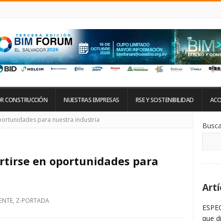
R CONSTRUCCIÓN
NUESTRAS EMPRESAS
RSE Y SOSTENIBILIDAD
ACO
Si
portunidades para nuestra industria
Busca
De
La
Ba
La
rtirse en oportunidades para
Artí
DENTE
,
Z-PORTADA
ESPEC
que d