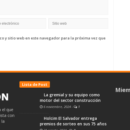
o y sitio web en este navegador para la próxima vez que
Lista de Post
Miem
La gremial y su equipo como
motor del sector construcción
6 noviembre, 2024
-
1
 el que
ista con
Holcim El Salvador entrega
 la
premios de sorteo en sus 75 años