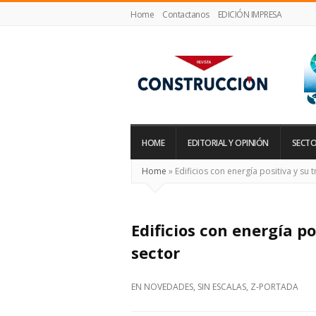
Home
Contactanos
EDICIÓN IMPRESA
Revista
Construcción
HOME
EDITORIAL Y OPINIÓN
SECTO
Home
»
Edificios con energía positiva y su 
Edificios con energía p
sector
EN
NOVEDADES
,
SIN ESCALAS
,
Z-PORTADA