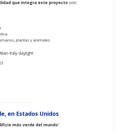
ilidad que integra este proyecto
son:
a
tica
humanos, plantas y animales.
tle, en Estados Unidos
dificio más verde del mundo
“.