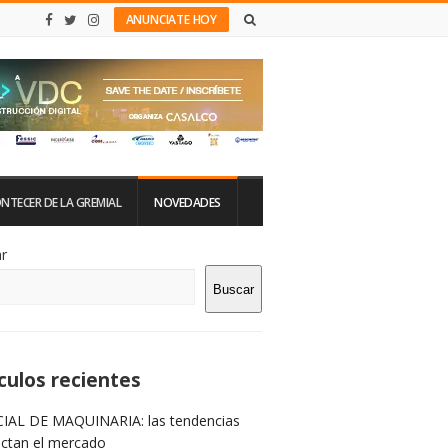
ANUNCIATE HOY
NTECER DE LA GREMIAL
NOVEDADES
tio
r
Buscar
rra
teral
culos recientes
IAL DE MAQUINARIA: las tendencias
ictan el mercado