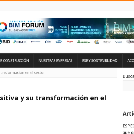
R CONSTRUCCIÓN
NUESTRAS EMPRESAS
RSE Y SOSTENIBILIDAD
ACO
Si
transformación en el sector
Busca
De
La
Ba
La
ositiva y su transformación en el
Artí
ESPEC
que d