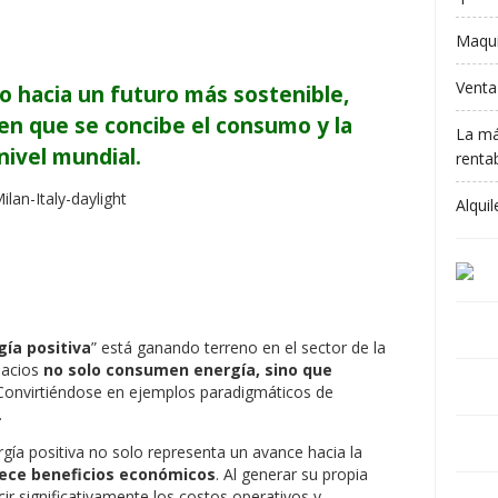
Maqui
Venta
 hacia un futuro más sostenible,
en que se concibe el consumo y la
La má
nivel mundial.
rentab
Alqui
gía positiva
” está ganando terreno en el sector de la
pacios
no solo consumen energía, sino que
 Convirtiéndose en ejemplos paradigmáticos de
.
ergía positiva no solo representa un avance hacia la
ece beneficios económicos
. Al generar su propia
cir significativamente los costos operativos y