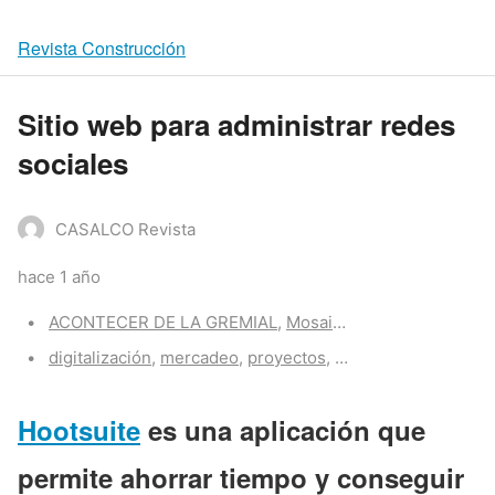
Revista Construcción
Sitio web para administrar redes
sociales
CASALCO Revista
hace 1 año
Categories:
ACONTECER DE LA GREMIAL
,
Mosaico
Tags:
digitalización
,
mercadeo
,
proyectos
,
redes sociales
,
soci
Hootsuite
es una aplicación que
permite ahorrar tiempo y conseguir