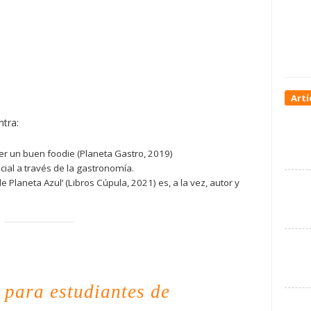
Artí
ntra:
r un buen foodie (Planeta Gastro, 2019)
ial a través de la gastronomía.
 Planeta Azul’ (Libros Cúpula, 2021) es, a la vez, autor y
para estudiantes de