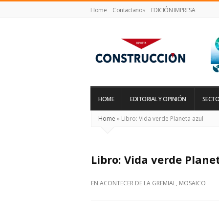
Home
Contactanos
EDICIÓN IMPRESA
Revista
Construcción
HOME
EDITORIAL Y OPINIÓN
SECTO
Home
»
Libro: Vida verde Planeta azul
Libro: Vida verde Plane
EN
ACONTECER DE LA GREMIAL
,
MOSAICO