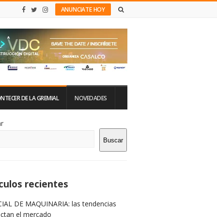
ANUNCIATE HOY
NTECER DE LA GREMIAL
NOVEDADES
tio
r
Buscar
rra
teral
culos recientes
IAL DE MAQUINARIA: las tendencias
ictan el mercado