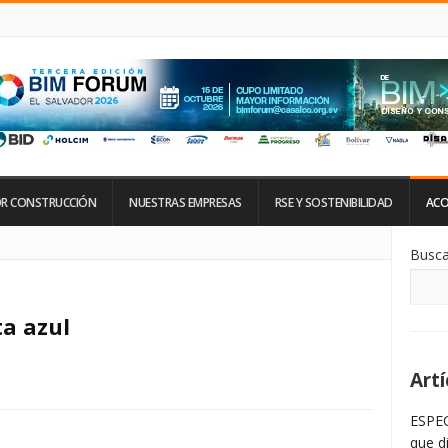
R CONSTRUCCIÓN
NUESTRAS EMPRESAS
RSE Y SOSTENIBILIDAD
ACO
Si
Busca
De
La
Ba
La
ta azul
Artí
ESPEC
que d