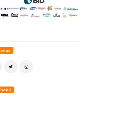
uenos
ebook