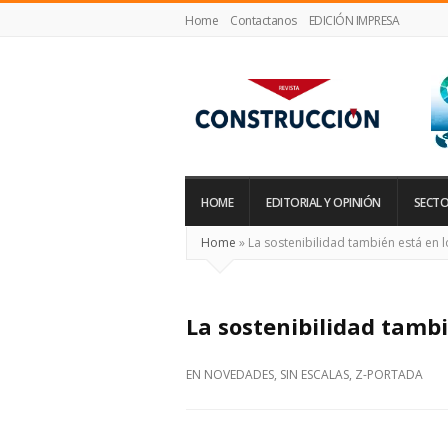
Home
Contactanos
EDICIÓN IMPRESA
Revista
Construcción
HOME
EDITORIAL Y OPINIÓN
SECTO
Home
»
La sostenibilidad también está en l
La sostenibilidad tambi
EN
NOVEDADES
,
SIN ESCALAS
,
Z-PORTADA