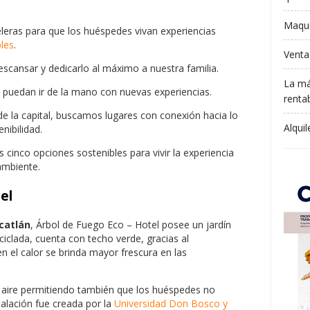
Maqui
eleras para que los huéspedes vivan experiencias
bles
.
Venta
scansar y dedicarlo al máximo a nuestra familia.
La má
puedan ir de la mano con nuevas experiencias.
rentab
 la capital, buscamos lugares con conexión hacia lo
Alqui
nibilidad.
cinco opciones sostenibles para vivir la experiencia
ambiente.
el
catlán
, Árbol de Fuego Eco – Hotel posee un jardín
iclada, cuenta con techo verde, gracias al
n el calor se brinda mayor frescura en las
el aire permitiendo también que los huéspedes no
stalación fue creada por la
Universidad Don Bosco y