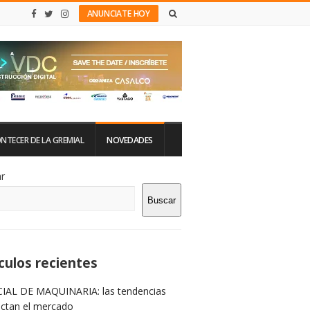
ANUNCIATE HOY
NTECER DE LA GREMIAL
NOVEDADES
tio
r
Buscar
rra
teral
culos recientes
IAL DE MAQUINARIA: las tendencias
ictan el mercado