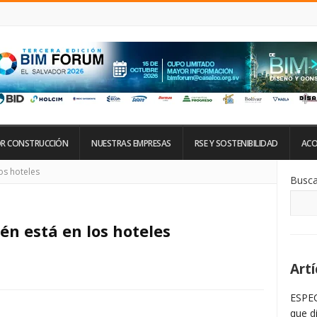
R CONSTRUCCIÓN
NUESTRAS EMPRESAS
RSE Y SOSTENIBILIDAD
ACO
Si
os hoteles
Busca
De
La
Ba
La
én está en los hoteles
Artí
ESPEC
que d