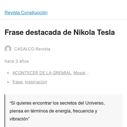
Revista Construcción
Frase destacada de Nikola Tesla
CASALCO Revista
hace 3 años
Categories:
ACONTECER DE LA GREMIAL
,
Mosaico
Tags:
frase
,
inspiracion
“Si quieres encontrar los secretos del Universo,
piensa en términos de energía, frecuencia y
vibración”