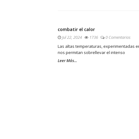
combatir el calor
Jul 22, 2024
1736
0 Comentarios
Las altas temperaturas, experimentadas e
nos permitan sobrellevar el intenso
Leer Más...