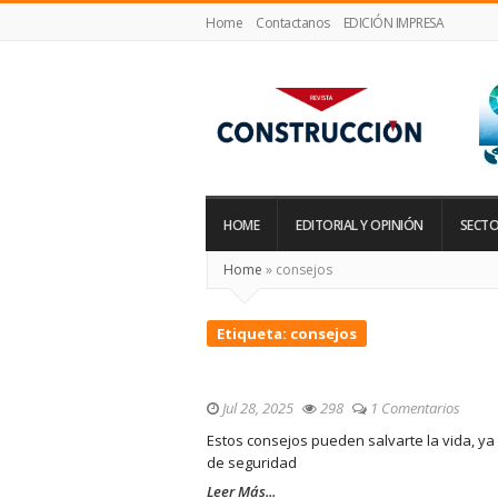
Home
Contactanos
EDICIÓN IMPRESA
Revista
Construcción
HOME
EDITORIAL Y OPINIÓN
SECTO
Home
»
consejos
Etiqueta:
consejos
Jul 28, 2025
298
1 Comentarios
Estos consejos pueden salvarte la vida, y
de seguridad
Leer Más...