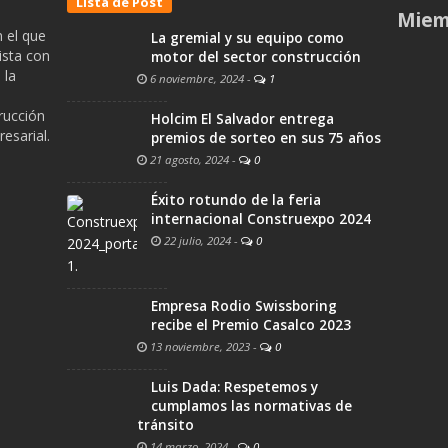
Lista de Post
Miem
 el que
La gremial y su equipo como
ista con
motor del sector construcción
 la
6 noviembre, 2024
-
1
trucción
Holcim El Salvador entrega
esarial.
premios de sorteo en sus 75 años
21 agosto, 2024
-
0
Éxito rotundo de la feria
internacional Construexpo 2024
22 julio, 2024
-
0
Empresa Rodio Swissboring
recibe el Premio Casalco 2023
13 noviembre, 2023
-
0
Luis Dada: Respetemos y
cumplamos las normativas de
tránsito
14 marzo, 2024
-
0