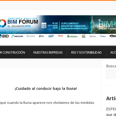
R CONSTRUCCIÓN
NUESTRAS EMPRESAS
RSE Y SOSTENIBILIDAD
ACO
Si
Busca
De
La
Ba
La
¡Cuidado al conducir bajo la lluvia!
Artí
a que cuando la lluvia aparece nos olvidamos de las medidas
ESPEC
que d