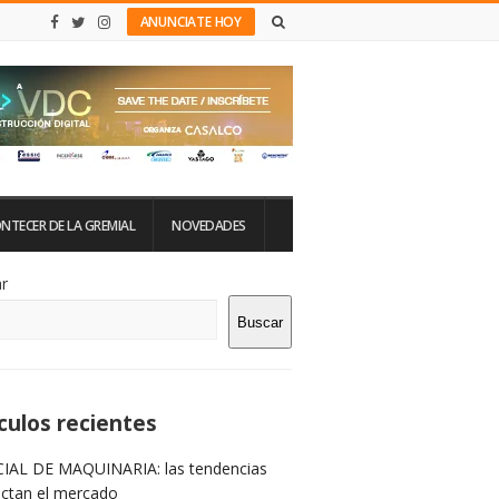
ANUNCIATE HOY
NTECER DE LA GREMIAL
NOVEDADES
tio
r
Buscar
rra
teral
culos recientes
IAL DE MAQUINARIA: las tendencias
ictan el mercado