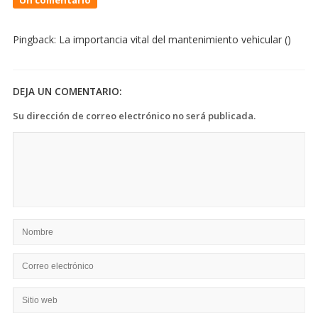
¡Cuidado
al
Pingback:
La importancia vital del mantenimiento vehicular
()
conducir
bajo
la
lluvia!
DEJA UN COMENTARIO:
Su dirección de correo electrónico no será publicada.