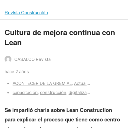
Revista Construcción
Cultura de mejora continua con
Lean
CASALCO Revista
hace 2 años
Categories:
ACONTECER DE LA GREMIAL
,
Actualidad CASALCO
Tags:
capacitación
,
construcción
,
digitalización
Se impartió charla sobre Lean Construction
para explicar el proceso que tiene como centro