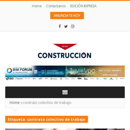
Home
Contactanos
EDICIÓN IMPRESA
ANUNCIATE HOY
Revista
Construcción
Home
»
contrato colectivo de trabajo
Etiqueta:
contrato colectivo de trabajo