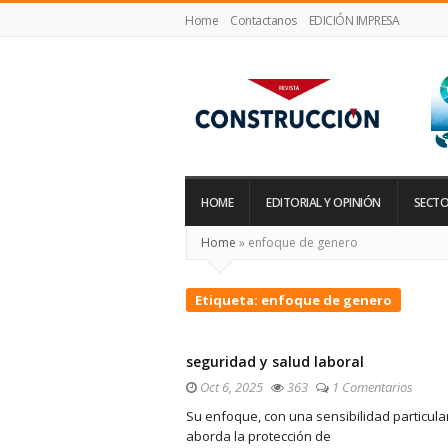
Home
Contactanos
EDICIÓN IMPRESA
Revista
Construcción
HOME
EDITORIAL Y OPINIÓN
SECTO
Home
»
enfoque de genero
Etiqueta:
enfoque de genero
seguridad y salud laboral
Oct 6, 2025
363
1 Comentarios
Su enfoque, con una sensibilidad particul
aborda la protección de