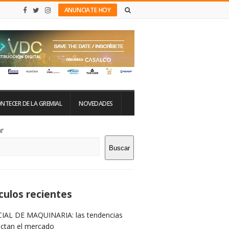
ANUNCIATE HOY
NTECER DE LA GREMIAL
NOVEDADES
tio
r
Buscar
rra
teral
culos recientes
IAL DE MAQUINARIA: las tendencias
ictan el mercado