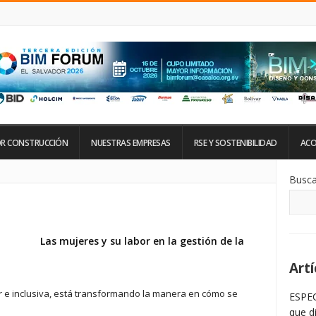
R CONSTRUCCIÓN
NUESTRAS EMPRESAS
RSE Y SOSTENIBILIDAD
ACO
Si
Busca
De
La
Ba
La
Las mujeres y su labor en la gestión de la
Artí
ar e inclusiva, está transformando la manera en cómo se
ESPEC
que d