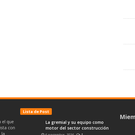
Lista de Post
Miem
 el que
La gremial y su equipo como
ista con
motor del sector construcción
 la
6 noviembre, 2024
-
1