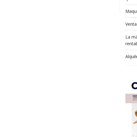
Maqui
Venta
La má
rentab
Alqui