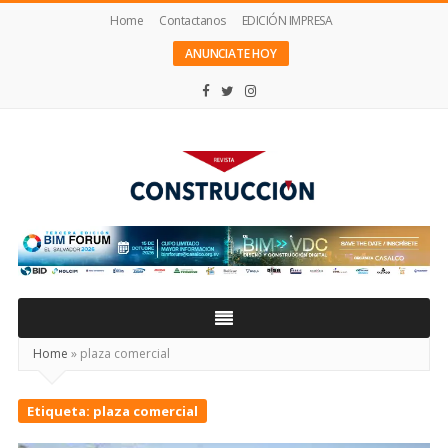
Home
Contactanos
EDICIÓN IMPRESA
ANUNCIATE HOY
Revista
Construcción
Home
»
plaza comercial
Etiqueta:
plaza comercial