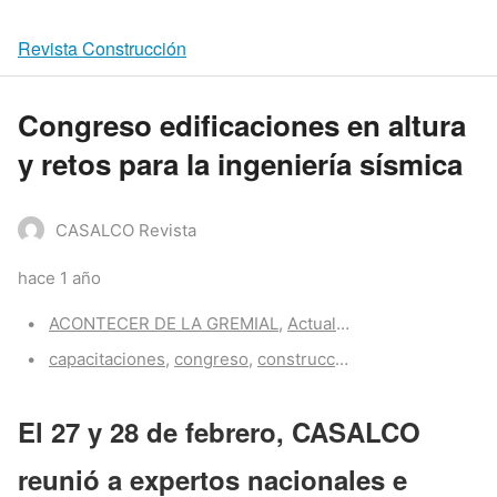
Revista Construcción
Congreso edificaciones en altura
y retos para la ingeniería sísmica
CASALCO Revista
hace 1 año
Categories:
ACONTECER DE LA GREMIAL
,
Actualidad CASALCO
,
Z-Po
Tags:
capacitaciones
,
congreso
,
construcción
,
ingeniería
,
sism
El 27 y 28 de febrero, CASALCO
reunió a expertos nacionales e