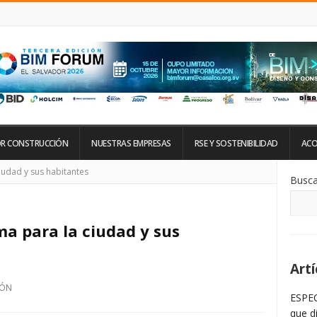
R CONSTRUCCIÓN
NUESTRAS EMPRESAS
RSE Y SOSTENIBILIDAD
ACO
Si
iudad y sus habitantes
Busca
De
La
Ba
La
a para la ciudad y sus
Artí
IÓN
ESPEC
que d