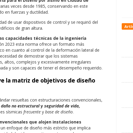
a para el Diseño por Sismo en Ciudad de
 varias veces desde 1985, conservando en este
 en fuerzas y ductilidad.
dad de usar dispositivos de control y se requirió del
Artí
edificios de gran altura.
as capacidades técnicas de la ingeniería
ción 2023 esta norma ofrece un formato más
ico en cuanto al control de la deformación lateral de
 necesidad de demostrar que los sistemas
s, altos, complejos y excesivamente irregulares
ada y son capaces de tener el desempeño requerido.
e la matriz de objetivos de diseño
ándar resueltas con estructuraciones convencionales,
e daño no estructural
y
seguridad de vida
,
des sísmicas
frecuente
y
base de diseño
.
nvencionales que alojen instalaciones
a un enfoque de diseño más estricto que implica