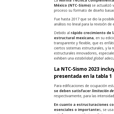
La
Norma Técnica Complementari
México (NTC-Sismo)
se actualizó
proceso su formato de diseño basado
Fue hasta 2017 que se dio la posibili
análisis no lineal para la revisión de 
Debido al
rápido crecimiento de l
estructural mexicana
, en su edi
transparente y flexible, que es enfát
ciertos sistemas estructurales, y la
estructurales innovadores, especiale
exhiben una
estabilidad global
adecu
La NTC-Sismo 2023 incluy
presentada en la tabla 1
Para edificaciones de ocupación est
se deben satisfacer
limitación d
respectivamente, para las intensida
En cuanto a estructuraciones co
esenciales o importante
s, se us