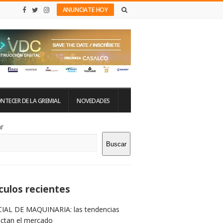
ANUNCIATE HOY
NTECER DE LA GREMIAL
NOVEDADES
tio
r
Buscar
rra
teral
culos recientes
IAL DE MAQUINARIA: las tendencias
ictan el mercado