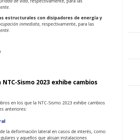
uridad de vida
, respectivamente, para las
uente
.
s estructurales con disipadores de energía y
ocupación inmediata
, respectivamente, para las
uente
.
o
la NTC-Sismo 2023 exhibe cambios
rubros en los que la NTC-Sismo 2023 exhibe cambios
s anteriores:
ral
 de la deformación lateral en casos de interés, como
egulares y aquellos que alojan instalaciones