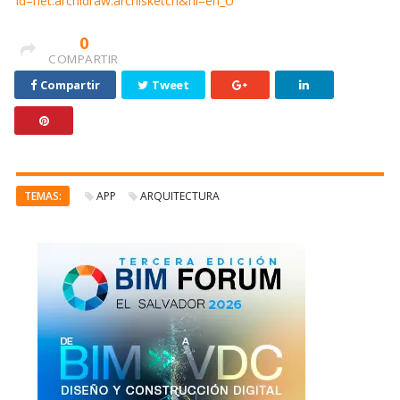
id=net.archidraw.archisketch&hl=en_U
0
COMPARTIR
Compartir
Tweet
TEMAS:
APP
ARQUITECTURA