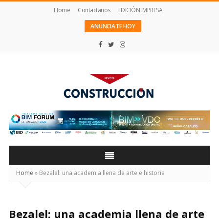
Home
Contactanos
EDICIÓN IMPRESA
ANUNCIATE HOY
Revista
Construcción
Home
»
Bezalel: una academia llena de arte e historia
Bezalel: una academia llena de arte