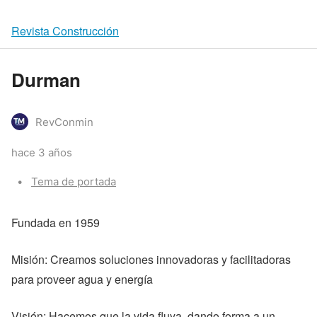
Revista Construcción
Durman
RevConmin
hace 3 años
Categories:
Tema de portada
Fundada en 1959
Misión: Creamos soluciones innovadoras y facilitadoras
para proveer agua y energía
Visión: Hacemos que la vida fluya, dando forma a un