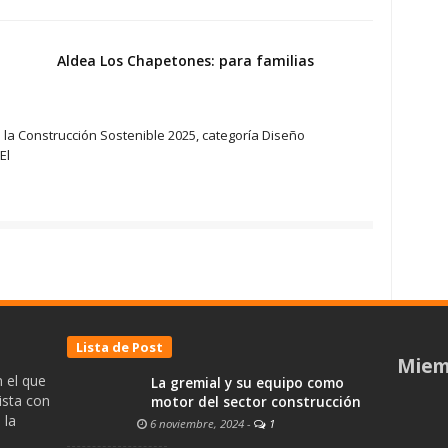
Aldea Los Chapetones: para familias
a la Construcción Sostenible 2025, categoría Diseño
El
Lista de Post
Miem
 el que
La gremial y su equipo como
ista con
motor del sector construcción
 la
6 noviembre, 2024
-
1