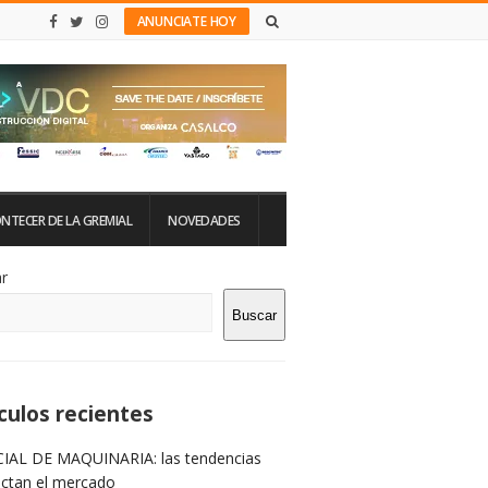
ANUNCIATE HOY
NTECER DE LA GREMIAL
NOVEDADES
tio
r
Buscar
rra
teral
culos recientes
IAL DE MAQUINARIA: las tendencias
ictan el mercado