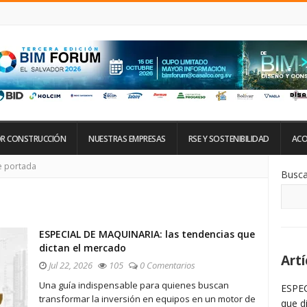
R CONSTRUCCIÓN
NUESTRAS EMPRESAS
RSE Y SOSTENIBILIDAD
ACO
Si
 portada
Busca
De
La
Ba
La
ESPECIAL DE MAQUINARIA: las tendencias que
dictan el mercado
Artí
Jul 22, 2026
105
0 Comentarios
Una guía indispensable para quienes buscan
ESPEC
transformar la inversión en equipos en un motor de
que d