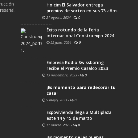
trucción
Holcim El Salvador entrega
esarial.
premios de sorteo en sus 75 años
21 agosto, 2024
-
0
Éxito rotundo de la feria
internacional Construexpo 2024
22 julio, 2024
-
0
Empresa Rodio Swissboring
recibe el Premio Casalco 2023
13 noviembre, 2023
-
0
¡Es momento para redecorar tu
casa!
9 mayo, 2023
-
0
Expovivienda llega a Multiplaza
este 14 y 15 de marzo
11 marzo, 2025
-
0
¡Es momento de las buenas