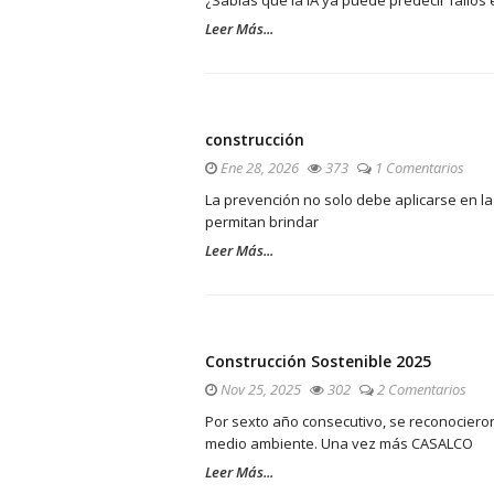
¿Sabías que la IA ya puede predecir fallos 
Leer Más...
construcción
Ene 28, 2026
373
1 Comentarios
La prevención no solo debe aplicarse en l
permitan brindar
Leer Más...
Construcción Sostenible 2025
Nov 25, 2025
302
2 Comentarios
Por sexto año consecutivo, se reconociero
medio ambiente. Una vez más CASALCO
Leer Más...