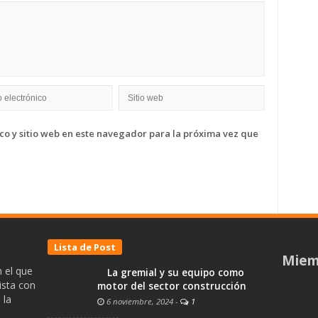
o y sitio web en este navegador para la próxima vez que
Lista de Post
Miem
 el que
La gremial y su equipo como
ista con
motor del sector construcción
 la
6 noviembre, 2024
-
1