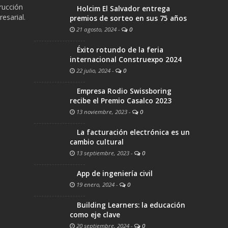
trucción
Holcim El Salvador entrega
esarial.
premios de sorteo en sus 75 años
21 agosto, 2024
-
0
Éxito rotundo de la feria
internacional Construexpo 2024
22 julio, 2024
-
0
Empresa Rodio Swissboring
recibe el Premio Casalco 2023
13 noviembre, 2023
-
0
La facturación electrónica es un
cambio cultural
13 septiembre, 2023
-
0
App de ingeniería civil
19 enero, 2024
-
0
Building Learners: la educación
como eje clave
20 septiembre, 2024
-
0