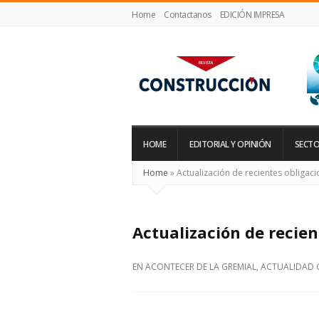
Home
Contactanos
EDICIÓN IMPRESA
Revista
Construcción
HOME
EDITORIAL Y OPINIÓN
SECTO
Home
»
Actualización de recientes obligac
Actualización de recien
EN
ACONTECER DE LA GREMIAL
,
ACTUALIDAD 