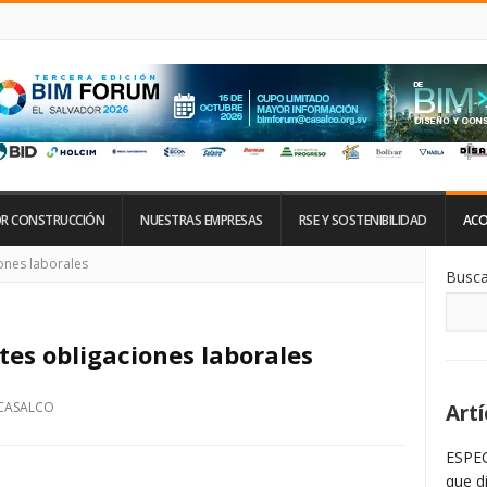
R CONSTRUCCIÓN
NUESTRAS EMPRESAS
RSE Y SOSTENIBILIDAD
ACO
Si
iones laborales
Busca
De
La
Ba
La
tes obligaciones laborales
CASALCO
Artí
ESPEC
que d