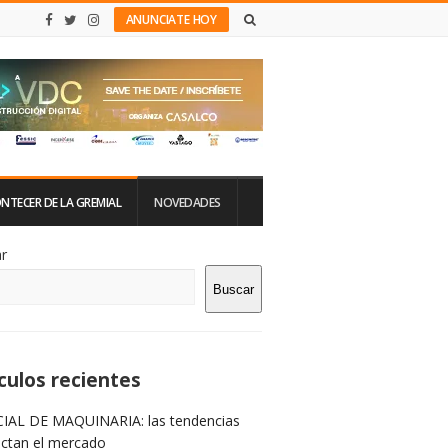
ANUNCIATE HOY
NTECER DE LA GREMIAL
NOVEDADES
tio
r
Buscar
rra
teral
culos recientes
IAL DE MAQUINARIA: las tendencias
ictan el mercado