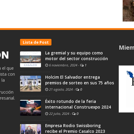
Lista de Post
Miem
La gremial y su equipo como
motor del sector construcción
6 noviembre, 2024
-
1
 el que
ista con
Holcim El Salvador entrega
 la
premios de sorteo en sus 75 años
21 agosto, 2024
-
0
trucción
esarial.
Éxito rotundo de la feria
internacional Construexpo 2024
22 julio, 2024
-
0
Empresa Rodio Swissboring
recibe el Premio Casalco 2023