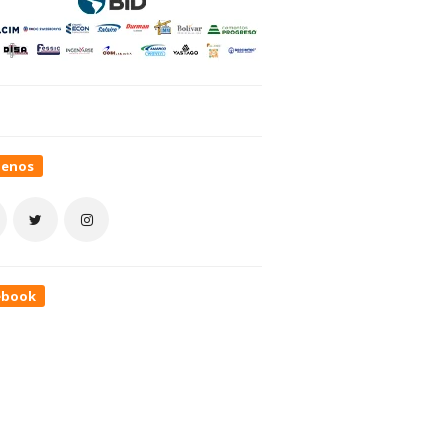
uenos
ebook