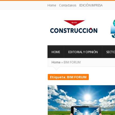
Home
Contactanos
EDICIÓN IMPRESA
Revista
Construcción
HOME
EDITORIAL Y OPINIÓN
SECTO
Home
»
BIM FORUM
Etiqueta:
BIM FORUM