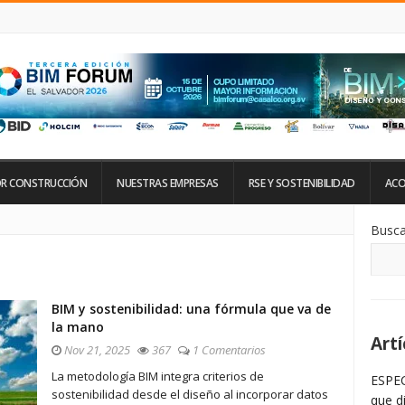
R CONSTRUCCIÓN
NUESTRAS EMPRESAS
RSE Y SOSTENIBILIDAD
ACO
Si
Busca
De
La
Ba
La
BIM y sostenibilidad: una fórmula que va de
la mano
Artí
Nov 21, 2025
367
1 Comentarios
La metodología BIM integra criterios de
ESPEC
sostenibilidad desde el diseño al incorporar datos
que d