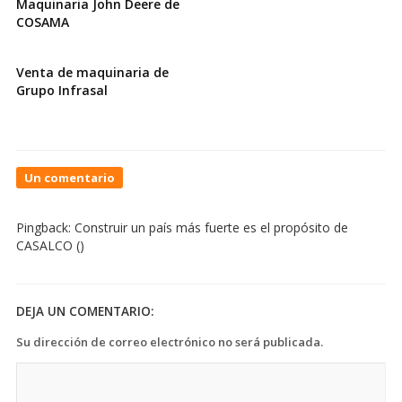
Maquinaria John Deere de
COSAMA
Venta de maquinaria de
Grupo Infrasal
On
Un comentario
BIM
y
Pingback:
Construir un país más fuerte es el propósito de
sostenibilidad:
CASALCO
()
una
fórmula
que
va
DEJA UN COMENTARIO:
de
la
Su dirección de correo electrónico no será publicada.
mano