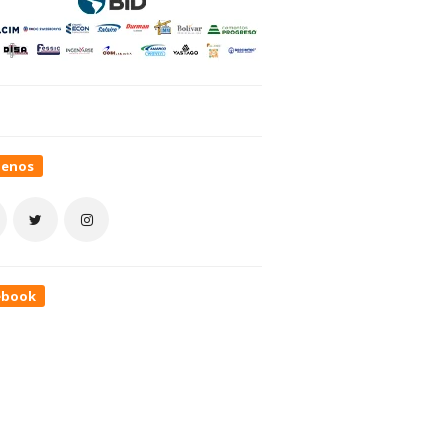
uenos
ebook