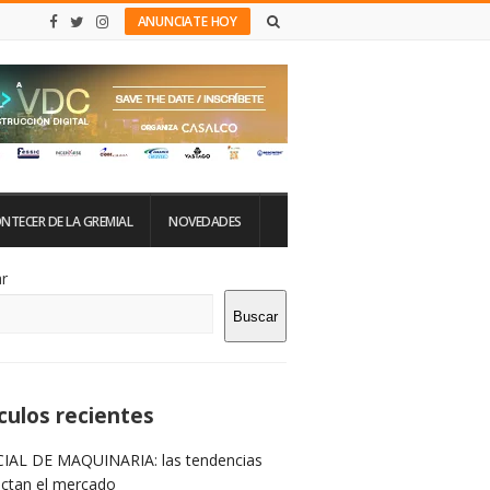
ANUNCIATE HOY
NTECER DE LA GREMIAL
NOVEDADES
tio
r
Buscar
rra
teral
culos recientes
IAL DE MAQUINARIA: las tendencias
ictan el mercado