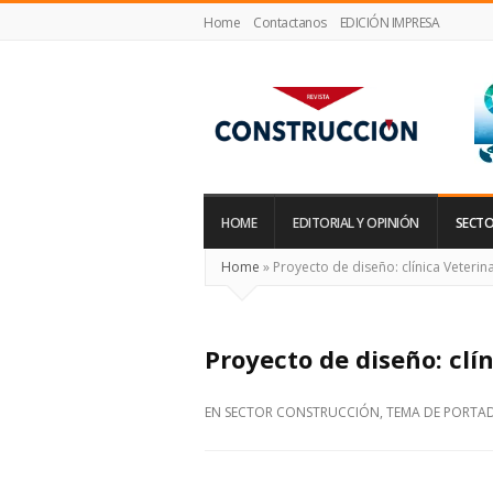
Home
Contactanos
EDICIÓN IMPRESA
Revista
Construcción
HOME
EDITORIAL Y OPINIÓN
SECTO
Home
»
Proyecto de diseño: clínica Veterin
Proyecto de diseño: clí
EN
SECTOR CONSTRUCCIÓN
,
TEMA DE PORTA