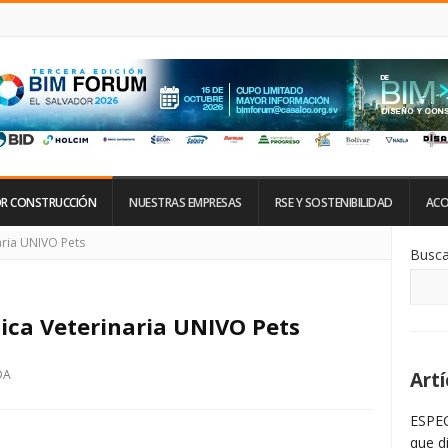
R CONSTRUCCIÓN
NUESTRAS EMPRESAS
RSE Y SOSTENIBILIDAD
ACO
Si
aria UNIVO Pets
Busca
De
La
Ba
La
nica Veterinaria UNIVO Pets
DA
Artí
ESPEC
que d