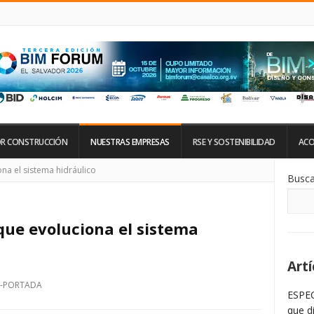
R CONSTRUCCIÓN
NUESTRAS EMPRESAS
RSE Y SOSTENIBILIDAD
ACO
Si
na el sistema hidráulico
Busca
De
La
Ba
La
ue evoluciona el sistema
Artí
-PORTADA
ESPEC
que d