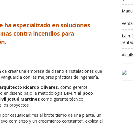
Maqui
Venta
e ha especializado en soluciones
temas contra incendios para
La má
ón.
rentab
Alqui
a de crear una empresa de diseño e instalaciones que
e vanguardia con las mejores prácticas de ingeniería.
arquitecto Ricardo Olivares
, como gerente
do en diseño bajo la metodología BIM.
Y al poco
ivil Josué Martínez
como gerente técnico,
e los proyectos.
por casualidad: “es el brote tierno de una planta, un
uevo comienzo y un crecimiento constante”, explica el