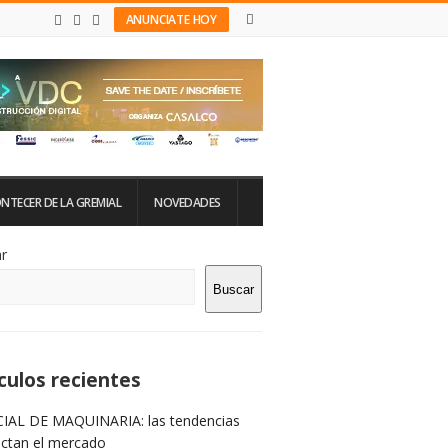
ANUNCIATE HOY
NTECER DE LA GREMIAL
NOVEDADES
tio
r
Buscar
rra
teral
culos recientes
IAL DE MAQUINARIA: las tendencias
ictan el mercado