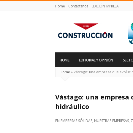
Home
Contactanos
EDICIÓN IMPRESA
Revista
Construcción
HOME
EDITORIAL Y OPINIÓN
SECTO
Home
»
Vástago: una empresa que evolucio
Vástago: una empresa q
hidráulico
EN
EMPRESAS SÓLIDAS
,
NUESTRAS EMPRESAS
,
Z