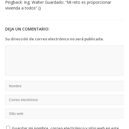
Pingback:
Ing. Walter Guardado: “Mi reto es proporcionar
Escobar:
vivienda a todos”
()
“seguiré
trabajando
por
mi
DEJA UN COMENTARIO:
país”
Su dirección de correo electrónico no será publicada.
Guardar mi nombre, correo electrónico y sitio web en este