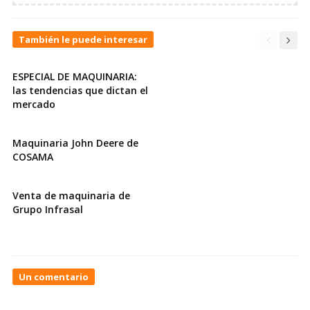
También le puede interesar
ESPECIAL DE MAQUINARIA:
las tendencias que dictan el
mercado
Maquinaria John Deere de
COSAMA
Venta de maquinaria de
Grupo Infrasal
On
Un comentario
Ing.
Ernesto