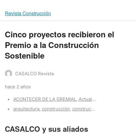
Revista Construcción
Cinco proyectos recibieron el
Premio a la Construcción
Sostenible
CASALCO Revista
hace 2 años
Categories:
ACONTECER DE LA GREMIAL
,
Actualidad CASALCO
,
Z-Po
Tags:
arquitectura
,
construcción
,
construccion
,
proyectos
,
sost
CASALCO y sus aliados