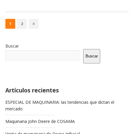
Paginación
de
Página
Página
1
2
entradas
Sitio
De
Buscar
La
Barra
Buscar
Lateral
Artículos recientes
ESPECIAL DE MAQUINARIA: las tendencias que dictan el
mercado
Maquinaria John Deere de COSAMA
Venta de maquinaria de Grupo Infrasal