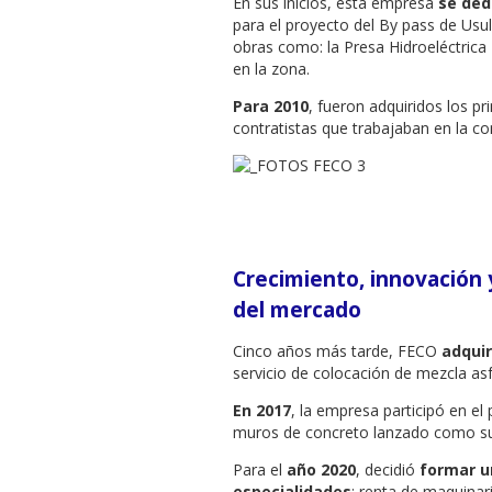
En sus inicios, esta empresa
se ded
para el proyecto del By pass de Usu
obras como: la Presa Hidroeléctrica 
en la zona.
Para 2010
, fueron adquiridos los pr
contratistas que trabajaban en la co
Crecimiento, innovación
del mercado
Cinco años más tarde, FECO
adquir
servicio de colocación de mezcla asfá
En 2017
, la empresa participó en el
muros de concreto lanzado como su
Para el
año 2020
, decidió
formar u
especialidades
: renta de maquinar