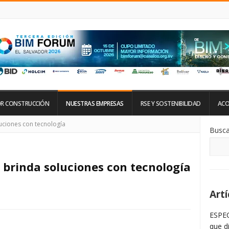
R CONSTRUCCIÓN
NUESTRAS EMPRESAS
RSE Y SOSTENIBILIDAD
ACO
Si
uciones con tecnología
Busca
De
La
Ba
La
brinda soluciones con tecnología
Artí
ESPEC
que d