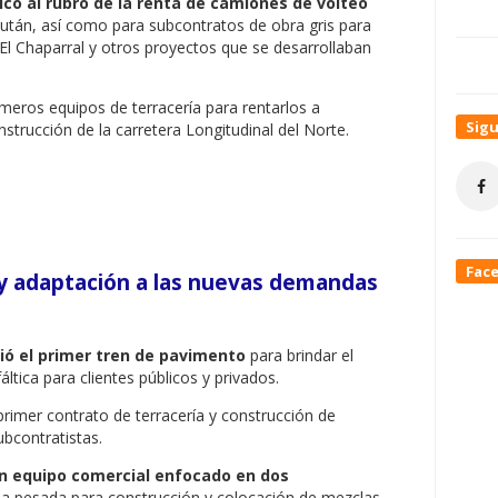
icó al rubro de la renta de camiones de volteo
lután, así como para subcontratos de obra gris para
El Chaparral y otros proyectos que se desarrollaban
imeros equipos de terracería para rentarlos a
Sig
nstrucción de la carretera Longitudinal del Norte.
Fac
 y adaptación a las nuevas demandas
ió el primer tren de pavimento
para brindar el
ltica para clientes públicos y privados.
 primer contrato de terracería y construcción de
bcontratistas.
n equipo comercial enfocado en dos
ia pesada para construcción y colocación de mezclas