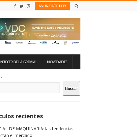
ANUNCIATE HOY
NTECER DE LA GREMIAL
NOVEDADES
tio
r
Buscar
rra
teral
culos recientes
IAL DE MAQUINARIA: las tendencias
ictan el mercado