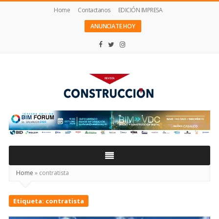
Home
Contactanos
EDICIÓN IMPRESA
ANUNCIATE HOY
Revista
Construcción
Home
»
contratista
Etiqueta:
contratista