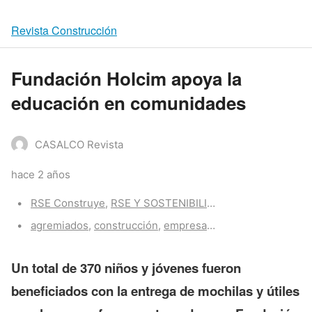
Revista Construcción
Fundación Holcim apoya la
educación en comunidades
CASALCO Revista
hace 2 años
Categories:
RSE Construye
,
RSE Y SOSTENIBILIDAD
Tags:
agremiados
,
construcción
,
empresas
,
rse
Un total de 370 niños y jóvenes fueron
beneficiados con la entrega de mochilas y útiles