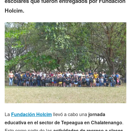
escolares que fueron entregados por Fundación
Holcim.
La
Fundación Holcim
llevó a cabo una
jornada
educativa en el sector de Tepeagua en Chalatenango
.
Esto como parte de las
actividades de regreso a clases
.