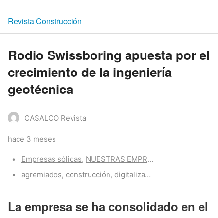
Revista Construcción
Rodio Swissboring apuesta por el
crecimiento de la ingeniería
geotécnica
CASALCO Revista
hace 3 meses
Categories:
Empresas sólidas
,
NUESTRAS EMPRESAS
,
Sin categoría
Tags:
agremiados
,
construcción
,
digitalización
,
proyectos
,
sost
La empresa se ha consolidado en el