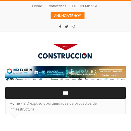
Home
Contactanos
EDICIÓN IMPRESA
ANUNCIATE HOY
Revista
Construcción
Home
»
BID expuso oportunidades de proyectos de
infraestructura