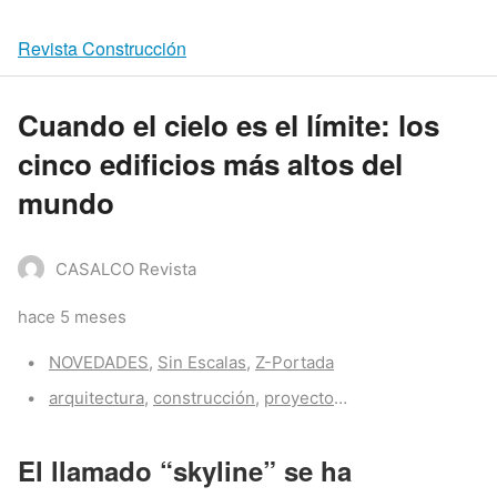
Revista Construcción
Cuando el cielo es el límite: los
cinco edificios más altos del
mundo
CASALCO Revista
hace 5 meses
Categories:
NOVEDADES
,
Sin Escalas
,
Z-Portada
Tags:
arquitectura
,
construcción
,
proyectos
,
sostenibilidad
,
tec
El llamado “skyline” se ha